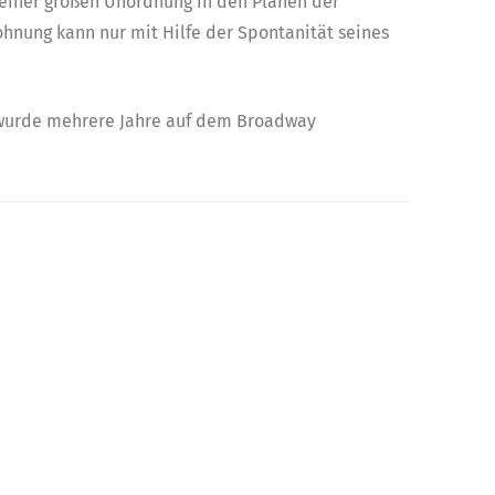
einer großen Unordnung in den Plänen der
ohnung kann nur mit Hilfe der Spontanität seines
d wurde mehrere Jahre auf dem Broadway