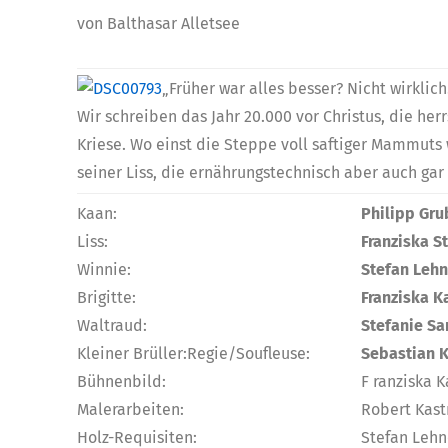
von Balthasar Alletsee
„Früher war alles besser? Nicht wirklich
Wir schreiben das Jahr 20.000 vor Christus, die her
Kriese. Wo einst die Steppe voll saftiger Mammuts
seiner Liss, die ernährungstechnisch aber auch gar
Kaan:
Philipp Gru
Liss:
Franziska S
Winnie:
Stefan Lehne
Brigitte:
Franziska K
Waltraud:
Stefanie Sa
Kleiner Brüller:Regie/Soufleuse:
Sebastian 
Bühnenbild:
F ranziska 
Malerarbeiten:
Robert Kast
Holz-Requisiten:
Stefan Lehn