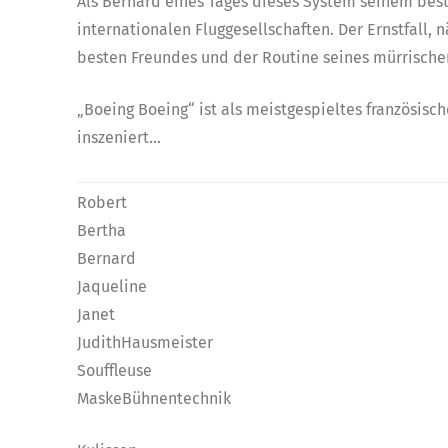
Als Bernard eines Tages dieses System seinem be
internationalen Fluggesellschaften. Der Ernstfall,
besten Freundes und der Routine seines mürrisc
„Boeing Boeing“ ist als meistgespieltes französi
inszeniert…
Robert
Bertha
Bernard
Jaqueline
Janet
JudithHausmeister
Souffleuse
MaskeBühnentechnik