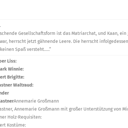
.
rschende Gesellschaftsform ist das Matriarchat, und Kaan, ein 
 war, herrscht jetzt gähnende Leere. Die herrscht infolgedess
 keinen Spaß versteht…..“
ber Liss:
tark Winnie:
rt Brigitte:
astner Waltraud:
nder
Kastner
Annemarie Großmann
Kastner, Annemarie Großmann mit großer Unterstützung von Mi
ner Holz-Requisiten:
ert Kostüme: