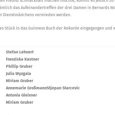
sten Freund schmackhaft machen möchte, kommt es jedoch zu 
 nämlich das Aufeinandertreffen der drei Damen in Bernards W
hen Dienstmädchens vermieden werden.
sches Stück in das Guinness Buch der Rekorde eingegangen un
Stefan Lehnert
Franziska Kastner
Phillip Gruber
Julia Wyzgala
Miriam Gruber
Annemarie Großmann
Stjepan Starcevic
Antonia Gleixner
Miriam Gruber